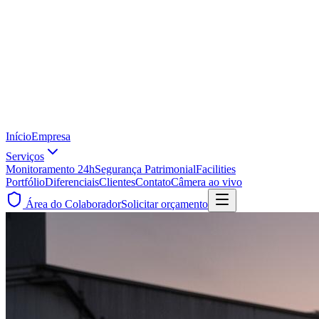
Início
Empresa
Serviços
Monitoramento 24h
Segurança Patrimonial
Facilities
Portfólio
Diferenciais
Clientes
Contato
Câmera ao vivo
Área do Colaborador
Solicitar orçamento